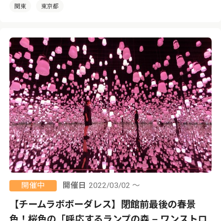
関東
東京都
開催中
開催日
2022/03/02 ～
【チームラボボーダレス】閉館前最後の春景
色！桜色の「呼応するランプの森 – ワンストロ