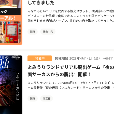
してきました
みなとみらいエリアを代表する観光スポット、横浜赤レンガ倉
ディズニーの世界観で食事できるレストランや限定パッケージ
舗を含む６６店舗がオープン。注目のお店を取材してきました
関東
神奈川県
開催期間
2023年4月14日（金）～6月
開催中
よみうりランドでリアル脱出ゲーム「夜
面サーカスからの脱出』開催！
よみうりランドにて、2023年4月14日（金）～6月11日（日）
ーム最新作「夜の仮面（マスカレード）サーカスからの脱出」
関東
東京都