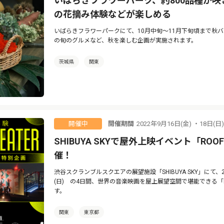
いばらきフラワーパーク、約800品種が
の花摘み体験などが楽しめる
いばらきフラワーパークにて、10月中旬〜11月下旬頃まで秋
の旬のグルメなど、秋を楽しむ企画が実施されます。
茨城県
関東
開催期間
2022年9月16日(金) ・18日(日
開催中
SHIBUYA SKYで屋外上映イベント「ROOFTOP
催！
渋谷スクランブルスクエアの展望施設「SHIBUYA SKY」にて、2022
(日) の4日間、世界の音楽映画を屋上展望空間で堪能できる「ROOFTO
す。
関東
東京都