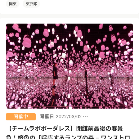
関東
東京都
開催中
開催日
2022/03/02 ～
【チームラボボーダレス】閉館前最後の春景
色！桜色の「呼応するランプの森 – ワンストロ