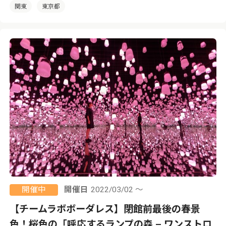
関東
東京都
開催中
開催日
2022/03/02 ～
【チームラボボーダレス】閉館前最後の春景
色！桜色の「呼応するランプの森 – ワンストロ