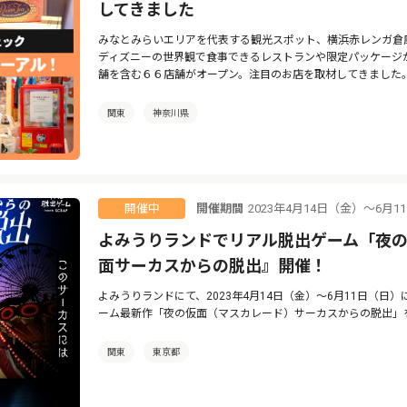
してきました
みなとみらいエリアを代表する観光スポット、横浜赤レンガ倉
ディズニーの世界観で食事できるレストランや限定パッケージ
舗を含む６６店舗がオープン。注目のお店を取材してきました
関東
神奈川県
開催期間
2023年4月14日（金）～6月
開催中
よみうりランドでリアル脱出ゲーム「夜
面サーカスからの脱出』開催！
よみうりランドにて、2023年4月14日（金）～6月11日（日）
ーム最新作「夜の仮面（マスカレード）サーカスからの脱出」
関東
東京都