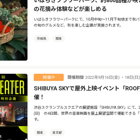
いばらきフラワーパーク、約800品種が
の花摘み体験などが楽しめる
いばらきフラワーパークにて、10月中旬〜11月下旬頃まで秋
の旬のグルメなど、秋を楽しむ企画が実施されます。
茨城県
関東
開催期間
2022年9月16日(金) ・18日(日
開催中
SHIBUYA SKYで屋外上映イベント「ROOFTOP
催！
渋谷スクランブルスクエアの展望施設「SHIBUYA SKY」にて、2022
(日) の4日間、世界の音楽映画を屋上展望空間で堪能できる「ROOFTO
す。
関東
東京都