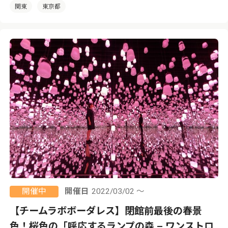
関東
東京都
開催中
開催日
2022/03/02 ～
【チームラボボーダレス】閉館前最後の春景
色！桜色の「呼応するランプの森 – ワンストロ