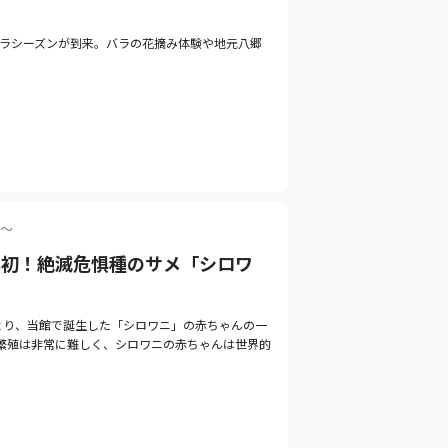
バラシーズンが到来。バラの花摘み体験や地元八郷
0〜
本初！絶滅危惧種のサメ「シロワ
）より、当館で誕生した「シロワニ」の赤ちゃんの一
繁殖は非常に難しく、シロワニの赤ちゃんは世界的