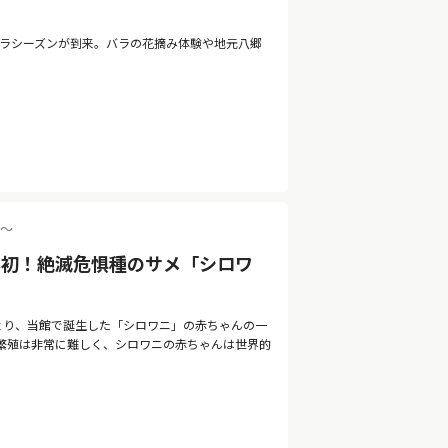
バラシーズンが到来。バラの花摘み体験や地元八郷
0〜
本初！絶滅危惧種のサメ「シロワ
）より、当館で誕生した「シロワニ」の赤ちゃんの一
繁殖は非常に難しく、シロワニの赤ちゃんは世界的