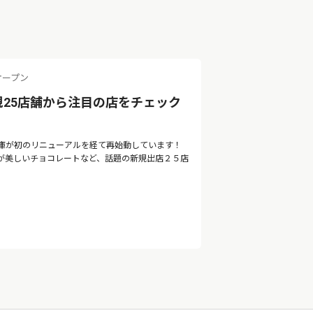
オープン
規25店舗から注目の店をチェック
庫が初のリニューアルを経て再始動しています！
が美しいチョコレートなど、話題の新規出店２５店
。