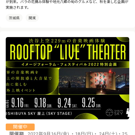
が到来。バラの花摘み体験や地元八郷の旬のグルメなど、秋を楽しむ企画が
実施されます。
茨城県
関東
開催中
開催期
2022年9月16日(金) ・18日(日)・ 24日(土)・25