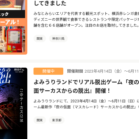
してきました
みなとみらいエリアを代表する観光スポット、横浜赤レンガ倉
ディズニーの世界観で食事できるレストランや限定パッケージ
舗を含む６６店舗がオープン。注目のお店を取材してきました
関東
神奈川県
開催期間
2023年4月14日（金）～6月
開催中
よみうりランドでリアル脱出ゲーム「夜
面サーカスからの脱出』開催！
よみうりランドにて、2023年4月14日（金）～6月11日（日）
ーム最新作「夜の仮面（マスカレード）サーカスからの脱出」
関東
東京都