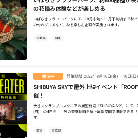
いばらきフラワーパーク、約800品種が
の花摘み体験などが楽しめる
いばらきフラワーパークにて、10月中旬〜11月下旬頃まで秋
の旬のグルメなど、秋を楽しむ企画が実施されます。
茨城県
関東
開催期間
2022年9月16日(金) ・18日(日
開催中
SHIBUYA SKYで屋外上映イベント「ROOFTOP
催！
渋谷スクランブルスクエアの展望施設「SHIBUYA SKY」にて、2022
(日) の4日間、世界の音楽映画を屋上展望空間で堪能できる「ROOFTO
す。
関東
東京都