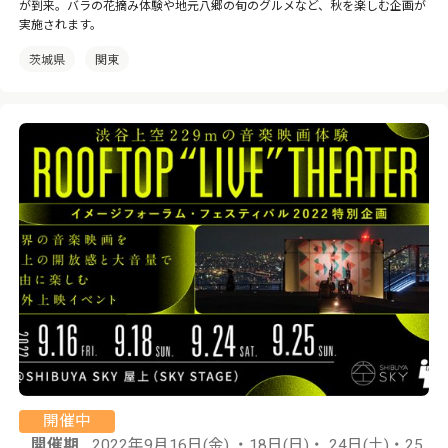
が到来。バラの花摘み体験や地元八郷の旬のグルメなど、秋を楽しむ企画が
実施されます。
茨城県
関東
開催中
開催期
2022年9月16日(金) ・18日(日)・ 24日(土)・25