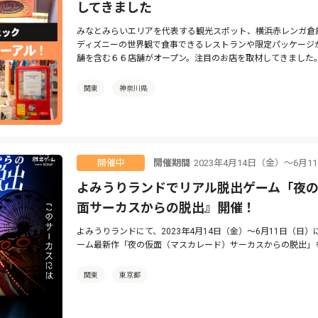
してきました
みなとみらいエリアを代表する観光スポット、横浜赤レンガ倉
ディズニーの世界観で食事できるレストランや限定パッケージ
舗を含む６６店舗がオープン。注目のお店を取材してきました
関東
神奈川県
開催期間
2023年4月14日（金）～6月
開催中
よみうりランドでリアル脱出ゲーム「夜
面サーカスからの脱出』開催！
よみうりランドにて、2023年4月14日（金）～6月11日（日）
ーム最新作「夜の仮面（マスカレード）サーカスからの脱出」
関東
東京都