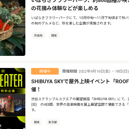
いばらきフラワーパーク、約800品種が
の花摘み体験などが楽しめる
いばらきフラワーパークにて、10月中旬〜11月下旬頃まで秋
の旬のグルメなど、秋を楽しむ企画が実施されます。
茨城県
関東
開催期間
2022年9月16日(金) ・18日(日
開催中
SHIBUYA SKYで屋外上映イベント「ROOFTOP
催！
渋谷スクランブルスクエアの展望施設「SHIBUYA SKY」にて、2022
(日) の4日間、世界の音楽映画を屋上展望空間で堪能できる「ROOFTO
す。
関東
東京都