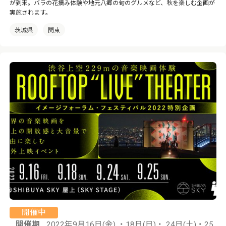
が到来。バラの花摘み体験や地元八郷の旬のグルメなど、秋を楽しむ企画が
実施されます。
茨城県
関東
開催中
開催期
2022年9月16日(金) ・18日(日)・ 24日(土)・25