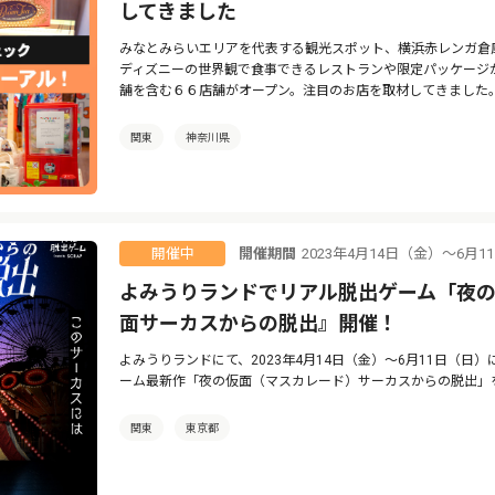
してきました
みなとみらいエリアを代表する観光スポット、横浜赤レンガ倉
ディズニーの世界観で食事できるレストランや限定パッケージ
舗を含む６６店舗がオープン。注目のお店を取材してきました
関東
神奈川県
開催期間
2023年4月14日（金）～6月
開催中
よみうりランドでリアル脱出ゲーム「夜
面サーカスからの脱出』開催！
よみうりランドにて、2023年4月14日（金）～6月11日（日）
ーム最新作「夜の仮面（マスカレード）サーカスからの脱出」
関東
東京都