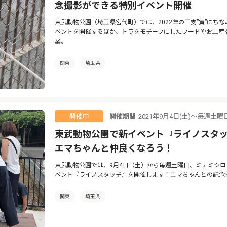
念撮影ができる特別イベント開催
東武動物公園（埼玉県宮代町）では、2022年の干支”寅”にち
ベントを開催するほか、トラをモチーフにしたフードやお土産
業。
関東
埼玉県
開催期間
2021年9月4日(土)～毎週土
開催中
東武動物公園で新イベント『ライノスタ
エマちゃんと仲良くなろう！
東武動物公園では、9月4日（土）から毎週土曜日、ミナミシロ
ベント『ライノスタッチ』を開催します！エマちゃんとの記念
関東
埼玉県