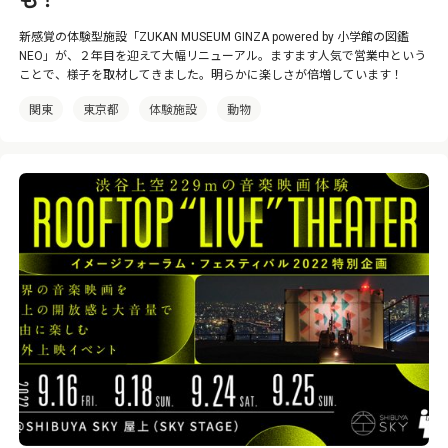
も！
新感覚の体験型施設「ZUKAN MUSEUM GINZA powered by 小学館の図鑑
NEO」が、２年目を迎えて大幅リニューアル。ますます人気で営業中という
ことで、様子を取材してきました。明らかに楽しさが倍増しています！
関東
東京都
体験施設
動物