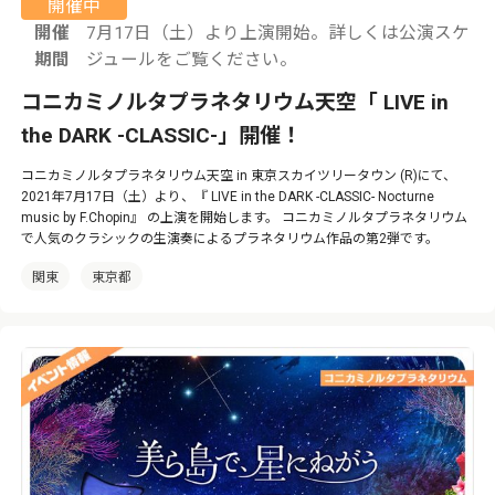
開催中
開催
7月17日（土）より上演開始。詳しくは公演スケ
期間
ジュールをご覧ください。
コニカミノルタプラネタリウム天空「 LIVE in
the DARK -CLASSIC-」開催！
コニカミノルタプラネタリウム天空 in 東京スカイツリータウン (R)にて、
2021年7月17日（土）より、『 LIVE in the DARK -CLASSIC- Nocturne
music by F.Chopin』 の上演を開始します。 コニカミノルタプラネタリウム
で人気のクラシックの生演奏によるプラネタリウム作品の第2弾です。
関東
東京都