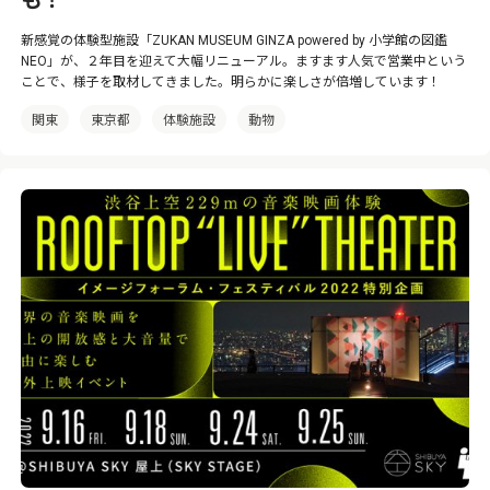
も！
新感覚の体験型施設「ZUKAN MUSEUM GINZA powered by 小学館の図鑑
NEO」が、２年目を迎えて大幅リニューアル。ますます人気で営業中という
ことで、様子を取材してきました。明らかに楽しさが倍増しています！
関東
東京都
体験施設
動物