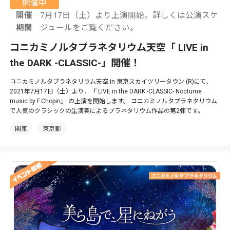
開催中
開催
7月17日（土）より上演開始。詳しくは公演スケ
期間
ジュールをご覧ください。
コニカミノルタプラネタリウム天空「 LIVE in
the DARK -CLASSIC-」開催！
コニカミノルタプラネタリウム天空 in 東京スカイツリータウン (R)にて、
2021年7月17日（土）より、『 LIVE in the DARK -CLASSIC- Nocturne
music by F.Chopin』 の上演を開始します。 コニカミノルタプラネタリウム
で人気のクラシックの生演奏によるプラネタリウム作品の第2弾です。
関東
東京都