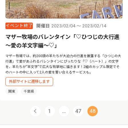
イベント終了
開催日
2023/02/04 ～ 2023/02/14
マザー牧場のバレンタイン「♡ひつじの大行進
～愛の羊文字編～♡」
マザー牧場では、約200頭の羊たちが大迫力の行進を披露する「ひつじの大
行進」で愛があふれるバレンタインにぴったりな「♡（ハート）」の文字
を、羊たちが“羊文字”で広大な牧草地に描きます！2組のカップル限定でそ
のハートの中に入って2人の愛を誓い合えるサービスも。
外部サイトに遷移します
関東
千葉県
1
…
47
48