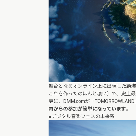
舞台となるオンライン上に出現した
絶海
これを作ったのほんと凄い）で、史上最
更に、DMM.comが「TOMORROW
内からの参加が簡単になっています
。
■デジタル音楽フェスの未来系