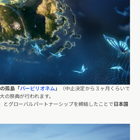
の孤島「
パーピリオネム
」
（中止決定から３ヶ月くらいで
大の祭典が行われます。
LAND」とグローバルパートナーシップを締結したことで
日本国