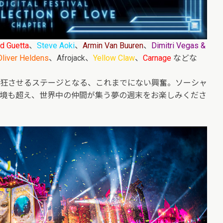
d Guetta
、
Steve Aoki
、
Armin Van Buuren
、
Dimitri Vegas &
Oliver Heldens
、Afrojack、
Yellow Claw
、
Carnage
などな
！
狂させるステージとなる、これまでにない興奮。ソーシャ
境も超え、世界中の仲間が集う夢の週末をお楽しみくださ