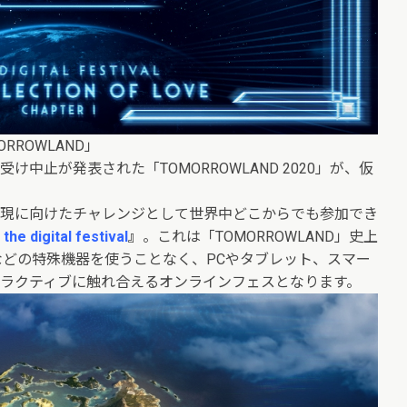
ROWLAND」
中止が発表された「TOMORROWLAND 2020」が、仮
現に向けたチャレンジとして世界中どこからでも参加でき
he digital festival
』
。これは「TOMORROWLAND」史上
などの特殊機器を使うことなく、PCやタブレット、スマー
ラクティブに触れ合えるオンラインフェスとなります。