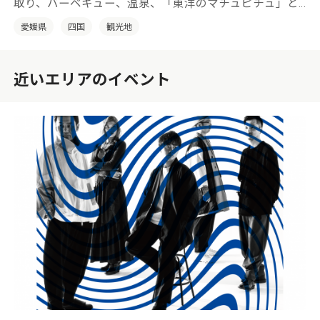
取り、バーベキュー、温泉、「東洋のマチュピチュ」と
呼ばれる東平貯鉱庫跡などが楽しめる愛媛県のおすすめ
愛媛県
四国
観光地
観光スポットです。
近いエリアのイベント