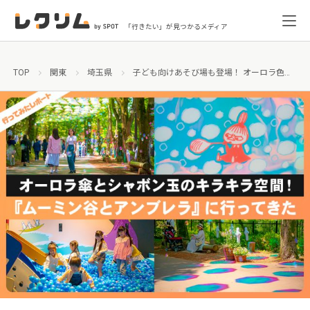
「行きたい」が見つかるメディア
TOP
関東
埼玉県
子ども向けあそび場も登場！ オーロラ色の『ムーミン谷とアンブレラ』に行ってきた