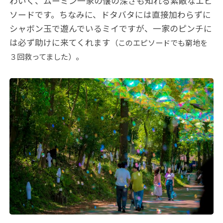
わいく、ムーミン一家の懐の深さも知れる素敵なエピ
ソードです。ちなみに、ドタバタには直接加わらずに
シャボン玉で遊んでいるミイですが、一家のピンチに
は必ず助けに来てくれます
（このエピソードでも窮地を
。
３回救ってました）