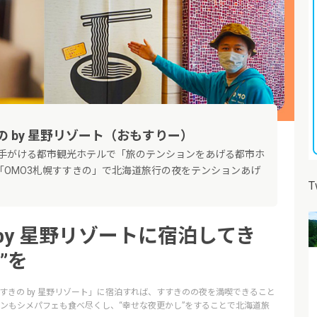
の by 星野リゾート（おもすりー）
が手がける都市観光ホテルで「旅のテンションをあげる都市ホ
「OMO3札幌すすきの」で北海道旅行の夜をテンションあげ
T
 by 星野リゾートに宿泊してき
”を
すきの by 星野リゾート」に宿泊すれば、すすきのの夜を満喫できること
ンもシメパフェも食べ尽くし、“幸せな夜更かし”をすることで北海道旅