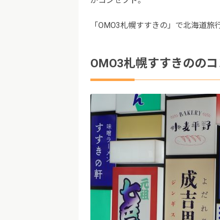
がコンセプト。
「OMO3札幌すすきの」で北海道旅
OMO3札幌すすきののコ