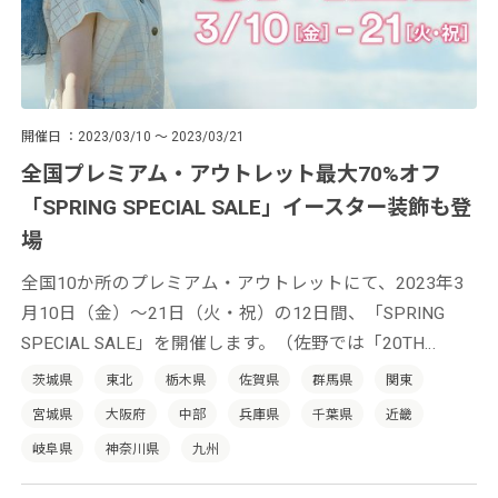
開催日
2023/03/10 ～ 2023/03/21
全国プレミアム・アウトレット最大70%オフ
「SPRING SPECIAL SALE」イースター装飾も登
場
全国10か所のプレミアム・アウトレットにて、2023年3
月10日（金）～21日（火・祝）の12日間、「SPRING
SPECIAL SALE」を開催します。（佐野では「20TH
ANNIVERSARY SALE」、酒々井では「10TH
茨城県
東北
栃木県
佐賀県
群馬県
関東
ANNIVERSARY SALE」を開催）
宮城県
大阪府
中部
兵庫県
千葉県
近畿
岐阜県
神奈川県
九州