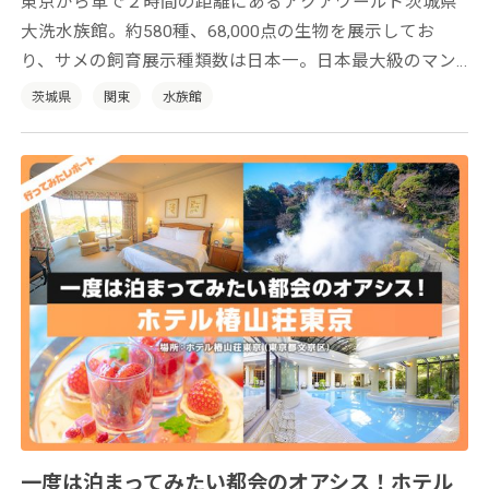
東京から車で２時間の距離にあるアクアワールド茨城県
大洗水族館。約580種、68,000点の生物を展示してお
り、サメの飼育展示種類数は日本一。日本最大級のマン
ボウ専用水槽やウバザメの剥製などなど、ボリュームた
茨城県
関東
水族館
っぷりの水族館です。
一度は泊まってみたい都会のオアシス！ホテル