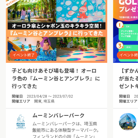
イベント終了
イベント
子ども向けあそび場も登場！ オーロ
【ずか
ラ色の『ムーミン谷とアンブレラ』に
が当た
行ってきた
ゼント
開催日
2023/04/28 ～ 2023/07/02
開催日
20
開催エリア
関東, 埼玉県
開催エリア
ムーミンバレーパーク
ムーミンバレーパークは、埼玉県
飯能市にある体験型テーマパーク。
フィンランドの小説「ムーミン」