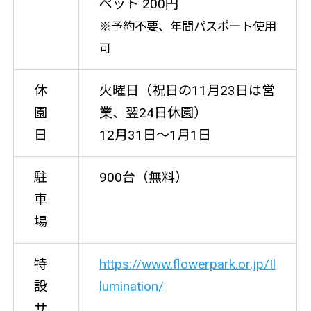
ペット 200円
※予約不要、年間パスポート使用
可
休
火曜日（祝日の11月23日は営
園
業、翌24日休園）
日
12月31日〜1月1日
駐
900台（無料）
車
場
特
https://www.flowerpark.or.jp/Il
設
lumination/
サ