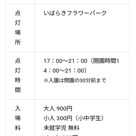
点
いばらきフラワーパーク
灯
場
所
点
17：00〜21：00（開園時間1
灯
4：00〜21：00）
時
※入園は閉園の30分前まで
間
入
大人 900円
場
小人 300円（小中学生）
料
未就学児 無料