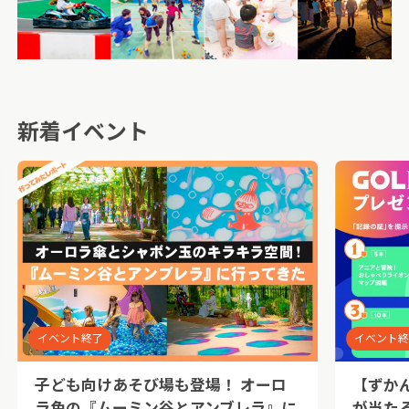
新着イベント
イベント終了
イベント
子ども向けあそび場も登場！ オーロ
【ずか
ラ色の『ムーミン谷とアンブレラ』に
が当た