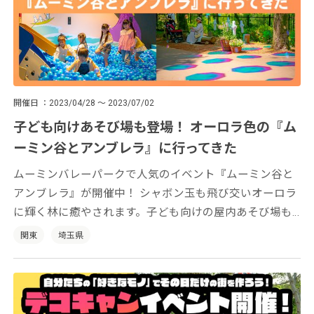
開催日
2023/04/28 ～ 2023/07/02
子ども向けあそび場も登場！ オーロラ色の『ム
ーミン谷とアンブレラ』に行ってきた
ムーミンバレーパークで人気のイベント『ムーミン谷と
アンブレラ』が開催中！ シャボン玉も飛び交いオーロラ
に輝く林に癒やされます。子ども向けの屋内あそび場も
登場です。
関東
埼玉県