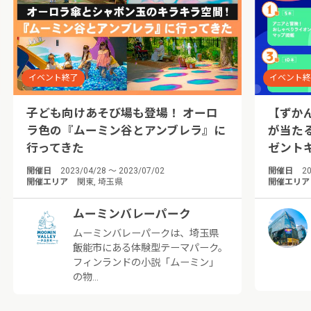
イベント終了
イベント
子ども向けあそび場も登場！ オーロ
【ずか
ラ色の『ムーミン谷とアンブレラ』に
が当た
行ってきた
ゼント
開催日
2023/04/28 ～ 2023/07/02
開催日
20
開催エリア
関東, 埼玉県
開催エリア
ムーミンバレーパーク
ムーミンバレーパークは、埼玉県
飯能市にある体験型テーマパーク。
フィンランドの小説「ムーミン」
の物…