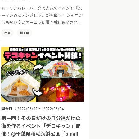
ムーミンバレーパークで人気のイベント『ム
ーミン谷とアンブレラ』が開催中！ シャボン
玉も飛び交いオーロラに輝く林に癒やされま
す。子ども向けの屋内あそび場も登場です。
関東
埼玉県
開催日
2022/06/03 ～ 2022/06/04
第一回！その日だけの自分達だけの
街を作るイベント「デコキャン」開
催！@千葉県稲毛海浜公園「small