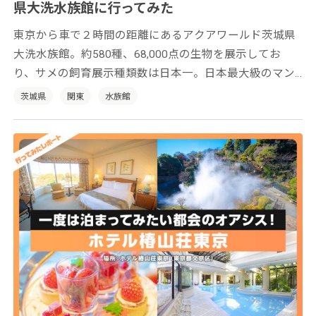
県大洗水族館に行ってみた
東京から車で２時間の距離にあるアクアワールド茨城県
大洗水族館。約580種、68,000点の生物を展示してお
り、サメの飼育展示種類数は日本一。日本最大級のマン
ボウ専用水槽やウバザメの剥製などなど、ボリュームた
茨城県
関東
水族館
っぷりの水族館です。