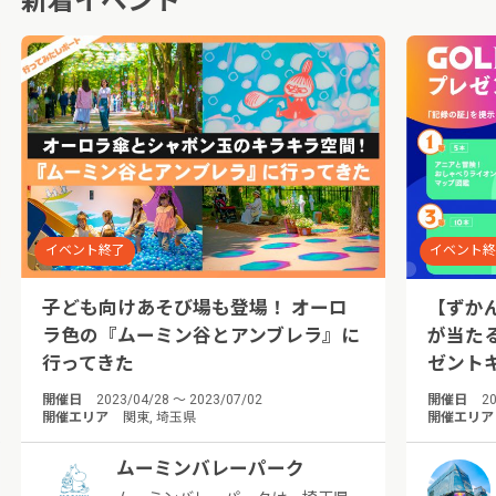
新着イベント
イベント終了
イベント
子ども向けあそび場も登場！ オーロ
【ずか
ラ色の『ムーミン谷とアンブレラ』に
が当た
行ってきた
ゼント
開催日
2023/04/28 ～ 2023/07/02
開催日
20
開催エリア
関東, 埼玉県
開催エリア
ムーミンバレーパーク