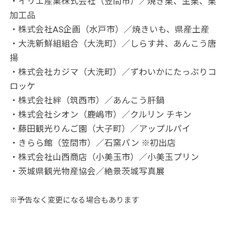
・イリエ産業株式会社（笠間市）／焼き栗、生栗、栗
加工品
・株式会社AS企画（水戸市）／焼きいも、県産土産
・大洗新鮮組組合（大洗町）／しらす丼、あんこう唐
揚
・株式会社カジマ（大洗町）／ずわいかにたっぷりコ
ロッケ
・株式会社絆（筑西市）／あんこう肝鍋
・株式会社シオン（鹿嶋市）／クルリン チキン
・藤田観光りんご園（大子町）／アップルパイ
・きらら館（笠間市）／石窯パン ※初出店
・株式会社山西商店（小美玉市）／小美玉プリン
・茨城県観光物産協会／絶景茨城写真展
※予告なく変更になる場合もあります