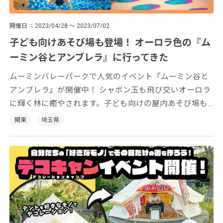
開催日
2023/04/28 ～ 2023/07/02
子ども向けあそび場も登場！ オーロラ色の『ム
ーミン谷とアンブレラ』に行ってきた
ムーミンバレーパークで人気のイベント『ムーミン谷と
アンブレラ』が開催中！ シャボン玉も飛び交いオーロラ
に輝く林に癒やされます。子ども向けの屋内あそび場も
登場です。
関東
埼玉県