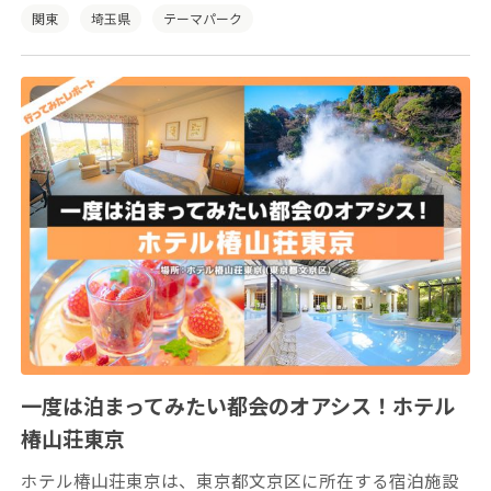
うえんちは、2021年5月にリニューアルオープンしまし
関東
埼玉県
テーマパーク
た！
一度は泊まってみたい都会のオアシス！ホテル
椿山荘東京
ホテル椿山荘東京は、東京都文京区に所在する宿泊施設