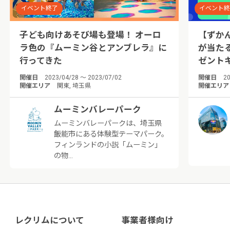
イベント終了
イベント
子ども向けあそび場も登場！ オーロ
【ずか
ラ色の『ムーミン谷とアンブレラ』に
が当た
行ってきた
ゼント
開催日
2023/04/28 ～ 2023/07/02
開催日
20
開催エリア
関東, 埼玉県
開催エリア
ムーミンバレーパーク
ムーミンバレーパークは、埼玉県
飯能市にある体験型テーマパーク。
フィンランドの小説「ムーミン」
の物…
レクリムについて
事業者様向け