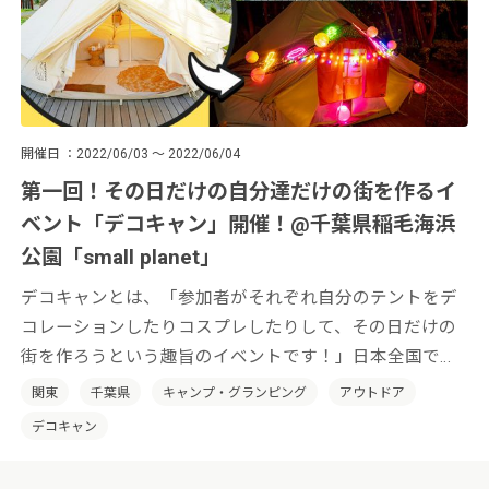
開催日
2022/06/03 ～ 2022/06/04
第一回！その日だけの自分達だけの街を作るイ
ベント「デコキャン」開催！@千葉県稲毛海浜
公園「small planet」
デコキャンとは、「参加者がそれぞれ自分のテントをデ
コレーションしたりコスプレしたりして、その日だけの
街を作ろうという趣旨のイベントです！」日本全国でそ
の土地の特性を活かした「デコキャン」を開催していき
関東
千葉県
キャンプ・グランピング
アウトドア
たいと考えております。
デコキャン