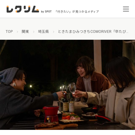
「行きたい」が見つかるメディア
TOP
関東
埼玉県
ときたまひみつきちCOMORIVER「卒たび2023」スタート！隠れ家的リゾート施設で学生最後の思い出を