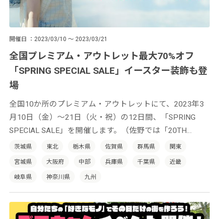
開催日
2023/03/10 ～ 2023/03/21
全国プレミアム・アウトレット最大70%オフ
「SPRING SPECIAL SALE」イースター装飾も登
場
全国10か所のプレミアム・アウトレットにて、2023年3
月10日（金）～21日（火・祝）の12日間、「SPRING
SPECIAL SALE」を開催します。（佐野では「20TH
ANNIVERSARY SALE」、酒々井では「10TH
茨城県
東北
栃木県
佐賀県
群馬県
関東
ANNIVERSARY SALE」を開催）
宮城県
大阪府
中部
兵庫県
千葉県
近畿
岐阜県
神奈川県
九州