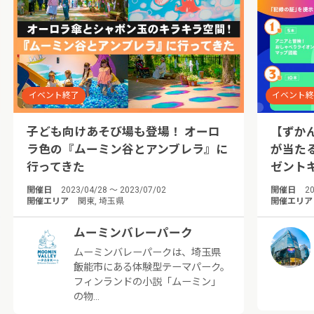
イベント終了
イベント
子ども向けあそび場も登場！ オーロ
【ずか
ラ色の『ムーミン谷とアンブレラ』に
が当た
行ってきた
ゼント
開催日
2023/04/28 ～ 2023/07/02
開催日
20
開催エリア
関東, 埼玉県
開催エリア
ムーミンバレーパーク
ムーミンバレーパークは、埼玉県
飯能市にある体験型テーマパーク。
フィンランドの小説「ムーミン」
の物…