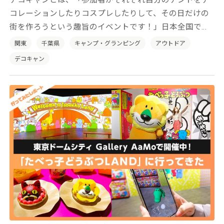
デコキャンとは、「参加者がそれぞれ自分のテントをデ
コレーションしたりコスプレしたりして、その日だけの
街を作ろうという趣旨のイベントです！」日本全国でそ
の土地の特性を活かした「デコキャン」を開催していき
関東
千葉県
キャンプ・グランピング
アウトドア
たいと考えております。
デコキャン