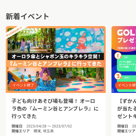
新着イベント
イベント終了
イベント
子ども向けあそび場も登場！ オーロ
【ずか
ラ色の『ムーミン谷とアンブレラ』に
が当た
行ってきた
ゼント
開催日
2023/04/28 ～ 2023/07/02
開催日
20
開催エリア
関東, 埼玉県
開催エリア