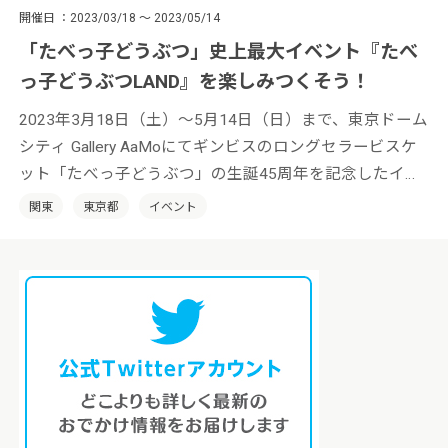
開催日
2023/03/18 ～ 2023/05/14
「たべっ子どうぶつ」史上最大イベント『たべ
っ子どうぶつLAND』を楽しみつくそう！
2023年3月18日（土）〜5月14日（日）まで、東京ドーム
シティ Gallery AaMoにてギンビスのロングセラービスケ
ット「たべっ子どうぶつ」の生誕45周年を記念したイベ
ント『たべっ子どうぶつLAND』が開催中。多彩なコンテ
関東
東京都
イベント
ンツで「たべっ子どうぶつ」の世界を余すことなく楽し
めます！