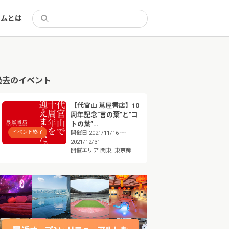
リムとは
過去のイベント
【代官山 蔦屋書店】10
周年記念”言の葉”と”コ
トの葉”…
イベント終了
開催日
2021/11/16 ～
2021/12/31
開催エリア
関東, 東京都