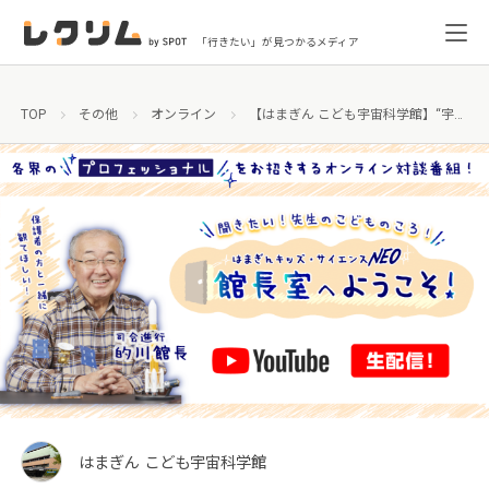
「行きたい」が見つかるメディア
TOP
その他
オンライン
【はまぎん こども宇宙科学館】“宇宙教育の父”的川 泰宣 館長と“気象予報士”森田 正光 先生による対談番組を生配信
はまぎん こども宇宙科学館