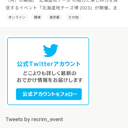
（月）の期間、“北海道地チーズ”の魅力と楽しみ方を発
信するイベント『北海道地チーズ博 2023』が開催。また
「MILKLAND HOKKAIDO → TOKYO」では、2023年2月2
オンライン
関東
東京都
その他
日（木）〜2月28日（火）の期間、『北海道プチーズ博
2023』が開催されます。
Tweets by recrim_event