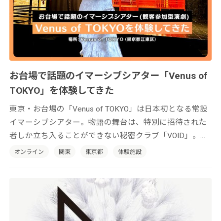
お台場で話題のイマーシブシアター「Venus of
TOKYO」を体験してきた
東京・お台場の「Venus of TOKYO」は日本初となる常設
イマーシブシアター。物語の舞台は、特別に招待された
者しか立ち入ることができない秘密クラブ「VOID」。演
者だけでなく観客も会場を動き回り参加して、自ら物語
オンライン
関東
東京都
体験施設
の一部になれる、いま注目の体験型エンターテインメン
トです。