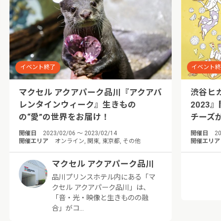
イベント終了
イベント
マクセル アクアパーク品川『アクアバ
渋谷ヒ
レンタインウィーク』生きもの
2023
の“愛”の世界をお届け！
チーズ
開催日
2023/02/06 ～ 2023/02/14
開催日
20
開催エリア
オンライン, 関東, 東京都, その他
開催エリア
マクセル アクアパーク品川
品川プリンスホテル内にある「マ
クセル アクアパーク品川」は、
「音・光・映像と生きものの融
合」がコ…