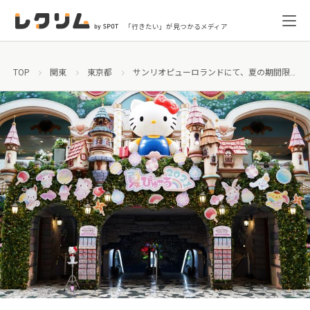
「行きたい」が見つかるメディア
TOP
関東
東京都
サンリオピューロランドにて、夏の期間限定スペシャルイベント「夏ぴゅーろ2021」開催！