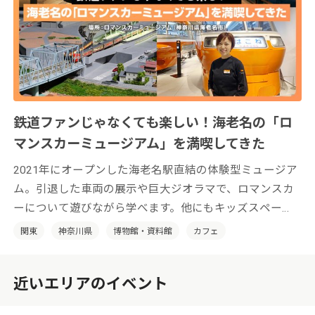
鉄道ファンじゃなくても楽しい！海老名の「ロ
マンスカーミュージアム」を満喫してきた
2021年にオープンした海老名駅直結の体験型ミュージア
ム。引退した車両の展示や巨大ジオラマで、ロマンスカ
ーについて遊びながら学べます。他にもキッズスペー
ス、カフェ、ミュージアムショップにフォトウェディン
関東
神奈川県
博物館・資料館
カフェ
グまで！ 鉄道ファンもそうじゃない方も楽しめる、新
感覚の鉄道博物館です。
近いエリアのイベント