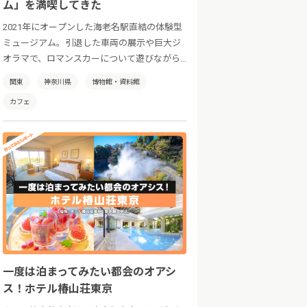
ム」を満喫してきた
2021年にオープンした海老名駅直結の体験型
ミュージアム。引退した車両の展示や巨大ジ
オラマで、ロマンスカーについて遊びながら
学べます。他にもキッズスペース、カフェ、
関東
神奈川県
博物館・資料館
ミュージアムショップにフォトウェディング
カフェ
まで！ 鉄道ファンもそうじゃない方も楽し
める、新感覚の鉄道博物館です。
一度は泊まってみたい都会のオアシ
ス！ホテル椿山荘東京