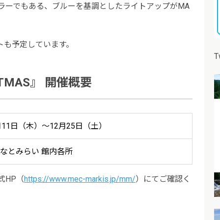
ジカラーでもある、ブルーを基調としたライトアップがMA
トも予定しています。
T
ISTMAS』 開催概要
1月11日（木）～12月25日（土）
S みなとみらい 館内各所
式HP（
https://www.mec-markis.jp/mm/
）にてご確認く