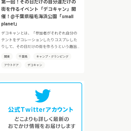
第一回！その日だけの自分達だけの
街を作るイベント「デコキャン」開
催！@千葉県稲毛海浜公園「small
planet」
デコキャンとは、「参加者がそれぞれ自分の
テントをデコレーションしたりコスプレした
りして、その日だけの街を作ろうという趣旨
のイベントです！」日本全国でその土地の特
関東
千葉県
キャンプ・グランピング
性を活かした「デコキャン」を開催していき
アウトドア
デコキャン
たいと考えております。