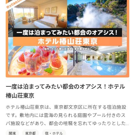
一度は泊まってみたい都会のオアシス！ホテル
椿山荘東京
ホテル椿山荘東京は、東京都文京区に所在する宿泊施設
です。敷地内には雲海の見られる庭園やプール付きのス
パ施設などがあり、都会の喧騒を忘れてゆったりとした
時間をお過ごしいただけます。
関東
東京都
宿・ホテル