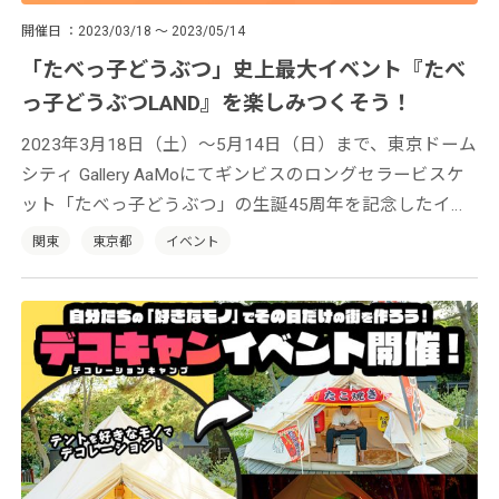
開催日
2023/03/18 ～ 2023/05/14
「たべっ子どうぶつ」史上最大イベント『たべ
っ子どうぶつLAND』を楽しみつくそう！
2023年3月18日（土）〜5月14日（日）まで、東京ドーム
シティ Gallery AaMoにてギンビスのロングセラービスケ
ット「たべっ子どうぶつ」の生誕45周年を記念したイベ
ント『たべっ子どうぶつLAND』が開催中。多彩なコンテ
関東
東京都
イベント
ンツで「たべっ子どうぶつ」の世界を余すことなく楽し
めます！