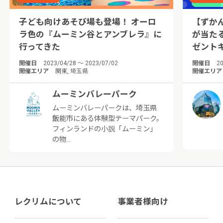
子ども向けあそび場も登場！ オーロ
【ずか
ラ色の『ムーミン谷とアンブレラ』に
が当た
行ってきた
ゼント
開催日
2023/04/28 ～ 2023/07/02
開催日
20
開催エリア
関東, 埼玉県
開催エリア
ムーミンバレーパーク
ムーミンバレーパークは、埼玉県
飯能市にある体験型テーマパーク。
フィンランドの小説「ムーミン」
の物…
レクリムについて
事業者様向け