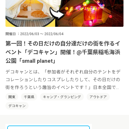
開催日
2022/06/03 ～ 2022/06/04
第一回！その日だけの自分達だけの街を作るイ
ベント「デコキャン」開催！@千葉県稲毛海浜
公園「small planet」
デコキャンとは、「参加者がそれぞれ自分のテントをデ
コレーションしたりコスプレしたりして、その日だけの
街を作ろうという趣旨のイベントです！」日本全国でそ
の土地の特性を活かした「デコキャン」を開催していき
関東
千葉県
キャンプ・グランピング
アウトドア
たいと考えております。
デコキャン