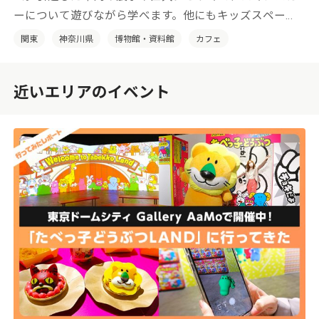
ーについて遊びながら学べます。他にもキッズスペー
ス、カフェ、ミュージアムショップにフォトウェディン
関東
神奈川県
博物館・資料館
カフェ
グまで！ 鉄道ファンもそうじゃない方も楽しめる、新
感覚の鉄道博物館です。
近いエリアのイベント