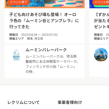
イベント終了
イベント
子ども向けあそび場も登場！ オーロ
【ずか
ラ色の『ムーミン谷とアンブレラ』に
が当た
行ってきた
ゼント
開催日
2023/04/28 ～ 2023/07/02
開催日
20
開催エリア
関東, 埼玉県
開催エリア
ムーミンバレーパーク
ムーミンバレーパークは、埼玉県
飯能市にある体験型テーマパーク。
フィンランドの小説「ムーミン」
の物…
レクリムについて
事業者様向け