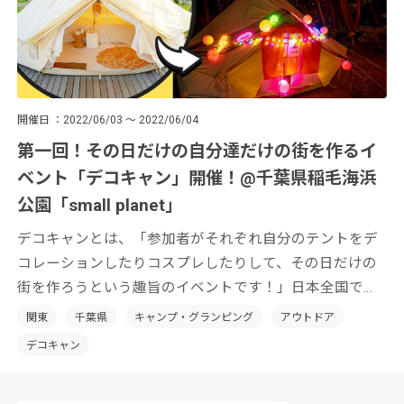
開催日
2022/06/03 ～ 2022/06/04
第一回！その日だけの自分達だけの街を作るイ
ベント「デコキャン」開催！@千葉県稲毛海浜
公園「small planet」
デコキャンとは、「参加者がそれぞれ自分のテントをデ
コレーションしたりコスプレしたりして、その日だけの
街を作ろうという趣旨のイベントです！」日本全国でそ
の土地の特性を活かした「デコキャン」を開催していき
関東
千葉県
キャンプ・グランピング
アウトドア
たいと考えております。
デコキャン