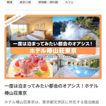
ス、カフェ、ミュージアムショップにフォトウェディン
関東
神奈川県
博物館・資料館
カフェ
グまで！ 鉄道ファンもそうじゃない方も楽しめる、新
感覚の鉄道博物館です。
一度は泊まってみたい都会のオアシス！ホテル
椿山荘東京
ホテル椿山荘東京は、東京都文京区に所在する宿泊施設