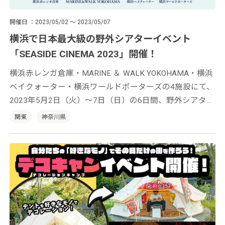
開催日
2023/05/02 ～ 2023/05/07
横浜で日本最大級の野外シアターイベント
「SEASIDE CINEMA 2023」開催！
横浜赤レンガ倉庫・MARINE ＆ WALK YOKOHAMA・横浜
ベイクォーター・横浜ワールドポーターズの4施設にて、
2023年5月2日（火）〜7日（日）の6日間、野外シアター
イベント「SEASIDE CINEMA 2023（シーサイドシネマ
関東
神奈川県
2023）」が開催します。