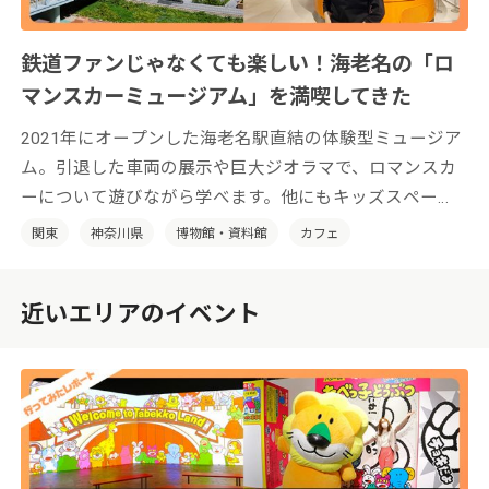
鉄道ファンじゃなくても楽しい！海老名の「ロ
マンスカーミュージアム」を満喫してきた
2021年にオープンした海老名駅直結の体験型ミュージア
ム。引退した車両の展示や巨大ジオラマで、ロマンスカ
ーについて遊びながら学べます。他にもキッズスペー
ス、カフェ、ミュージアムショップにフォトウェディン
関東
神奈川県
博物館・資料館
カフェ
グまで！ 鉄道ファンもそうじゃない方も楽しめる、新
感覚の鉄道博物館です。
近いエリアのイベント