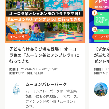
イベント終了
イベント
子ども向けあそび場も登場！ オーロ
【ずか
ラ色の『ムーミン谷とアンブレラ』に
が当た
行ってきた
ゼント
開催日
2023/04/28 ～ 2023/07/02
開催日
20
開催エリア
関東, 埼玉県
開催エリア
ムーミンバレーパーク
ムーミンバレーパークは、埼玉県
飯能市にある体験型テーマパーク。
フィンランドの小説「ムーミン」
の物…