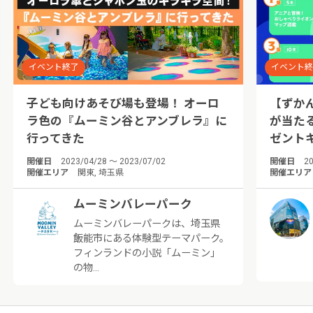
イベント終了
イベント
子ども向けあそび場も登場！ オーロ
【ずか
ラ色の『ムーミン谷とアンブレラ』に
が当た
行ってきた
ゼント
開催日
2023/04/28 ～ 2023/07/02
開催日
20
開催エリア
関東, 埼玉県
開催エリア
ムーミンバレーパーク
ムーミンバレーパークは、埼玉県
飯能市にある体験型テーマパーク。
フィンランドの小説「ムーミン」
の物…