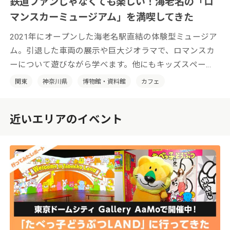
鉄道ファンじゃなくても楽しい！海老名の「ロ
マンスカーミュージアム」を満喫してきた
2021年にオープンした海老名駅直結の体験型ミュージア
ム。引退した車両の展示や巨大ジオラマで、ロマンスカ
ーについて遊びながら学べます。他にもキッズスペー
ス、カフェ、ミュージアムショップにフォトウェディン
関東
神奈川県
博物館・資料館
カフェ
グまで！ 鉄道ファンもそうじゃない方も楽しめる、新
感覚の鉄道博物館です。
近いエリアのイベント