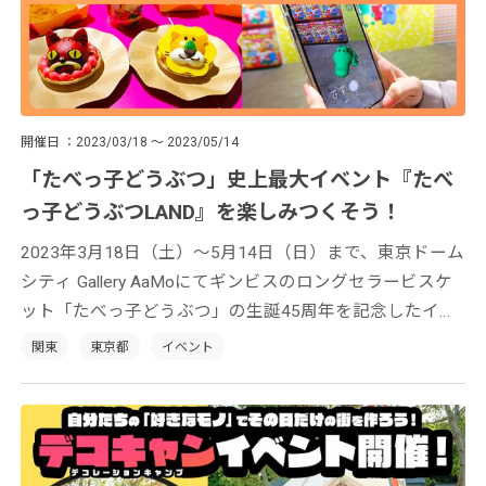
開催日
2023/03/18 ～ 2023/05/14
「たべっ子どうぶつ」史上最大イベント『たべ
っ子どうぶつLAND』を楽しみつくそう！
2023年3月18日（土）〜5月14日（日）まで、東京ドーム
シティ Gallery AaMoにてギンビスのロングセラービスケ
ット「たべっ子どうぶつ」の生誕45周年を記念したイベ
ント『たべっ子どうぶつLAND』が開催中。多彩なコンテ
関東
東京都
イベント
ンツで「たべっ子どうぶつ」の世界を余すことなく楽し
めます！