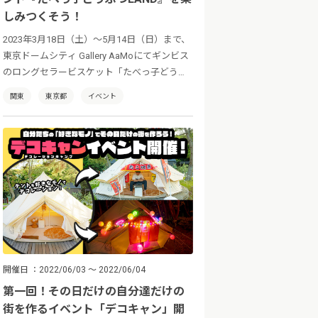
しみつくそう！
2023年3月18日（土）〜5月14日（日）まで、
東京ドームシティ Gallery AaMoにてギンビス
のロングセラービスケット「たべっ子どうぶ
つ」の生誕45周年を記念したイベント『たべ
関東
東京都
イベント
っ子どうぶつLAND』が開催中。多彩なコンテ
ンツで「たべっ子どうぶつ」の世界を余すこ
となく楽しめます！
開催日
2022/06/03 ～ 2022/06/04
第一回！その日だけの自分達だけの
街を作るイベント「デコキャン」開