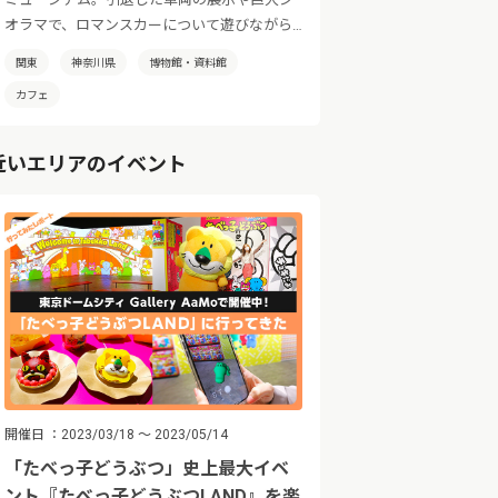
オラマで、ロマンスカーについて遊びながら
学べます。他にもキッズスペース、カフェ、
関東
神奈川県
博物館・資料館
ミュージアムショップにフォトウェディング
カフェ
まで！ 鉄道ファンもそうじゃない方も楽し
める、新感覚の鉄道博物館です。
近いエリアのイベント
開催日
2023/03/18 ～ 2023/05/14
「たべっ子どうぶつ」史上最大イベ
ント『たべっ子どうぶつLAND』を楽