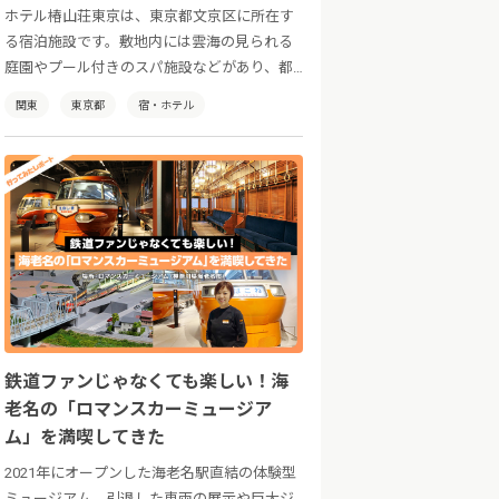
ホテル椿山荘東京は、東京都文京区に所在す
る宿泊施設です。敷地内には雲海の見られる
庭園やプール付きのスパ施設などがあり、都
会の喧騒を忘れてゆったりとした時間をお過
関東
東京都
宿・ホテル
ごしいただけます。
鉄道ファンじゃなくても楽しい！海
老名の「ロマンスカーミュージア
ム」を満喫してきた
2021年にオープンした海老名駅直結の体験型
ミュージアム。引退した車両の展示や巨大ジ