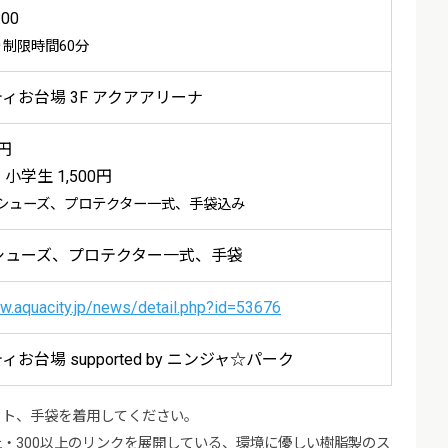
:00
り制限時間60分
ィお台場 3F アクアアリーナ
0円
学生 1,500円
シューズ、プロテクター一式、手袋込み
シューズ、プロテクター一式、手袋
w.aquacity.jp/news/detail.php?id=53676
お台場 supported by ニンジャ☆パーク
ット、手袋を着用してください。
は、70ヵ国以上・300以上のリンクを展開している、環境に優しい樹脂製のス