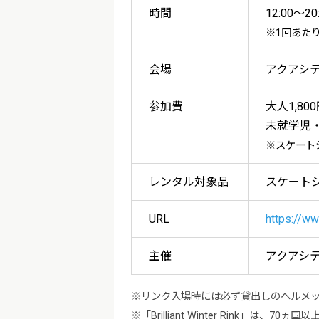
時間
12:00～20
※1回あた
会場
アクアシテ
参加費
大人1,80
未就学児・小
※スケート
レンタル対象品
スケート
URL
https://ww
主催
アクアシティ
※リンク入場時には必ず貸出しのヘルメ
※「Brilliant Winter Rink」