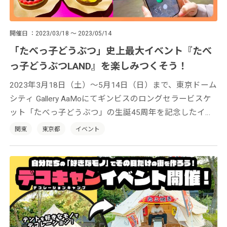
開催日
2023/03/18 ～ 2023/05/14
「たべっ子どうぶつ」史上最大イベント『たべ
っ子どうぶつLAND』を楽しみつくそう！
2023年3月18日（土）〜5月14日（日）まで、東京ドーム
シティ Gallery AaMoにてギンビスのロングセラービスケ
ット「たべっ子どうぶつ」の生誕45周年を記念したイベ
ント『たべっ子どうぶつLAND』が開催中。多彩なコンテ
関東
東京都
イベント
ンツで「たべっ子どうぶつ」の世界を余すことなく楽し
めます！