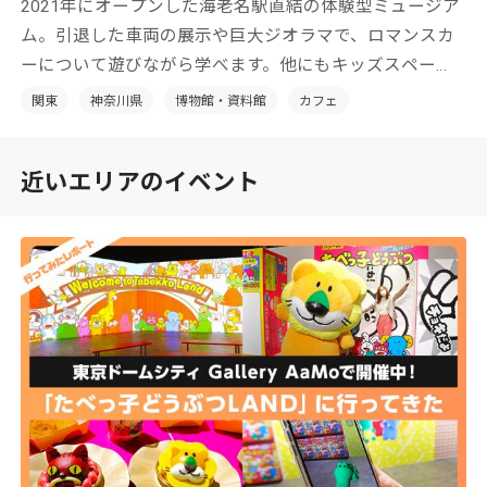
2021年にオープンした海老名駅直結の体験型ミュージア
ム。引退した車両の展示や巨大ジオラマで、ロマンスカ
ーについて遊びながら学べます。他にもキッズスペー
ス、カフェ、ミュージアムショップにフォトウェディン
関東
神奈川県
博物館・資料館
カフェ
グまで！ 鉄道ファンもそうじゃない方も楽しめる、新
感覚の鉄道博物館です。
近いエリアのイベント