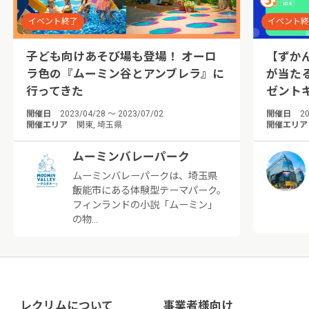
イベント終了
イベント
子ども向けあそび場も登場！ オーロ
【ずか
ラ色の『ムーミン谷とアンブレラ』に
が当た
行ってきた
ゼント
開催日
2023/04/28 ～ 2023/07/02
開催日
20
開催エリア
関東, 埼玉県
開催エリア
ムーミンバレーパーク
ムーミンバレーパークは、埼玉県
飯能市にある体験型テーマパーク。
フィンランドの小説「ムーミン」
の物…
レクリムについて
事業者様向け