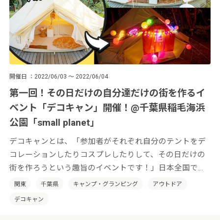
開催日
2022/06/03 ～ 2022/06/04
第一回！その日だけの自分達だけの街を作るイ
ベント「デコキャン」開催！@千葉県稲毛海浜
公園「small planet」
デコキャンとは、「参加者がそれぞれ自分のテントをデ
コレーションしたりコスプレしたりして、その日だけの
街を作ろうという趣旨のイベントです！」日本全国でそ
の土地の特性を活かした「デコキャン」を開催していき
関東
千葉県
キャンプ・グランピング
アウトドア
たいと考えております。
デコキャン