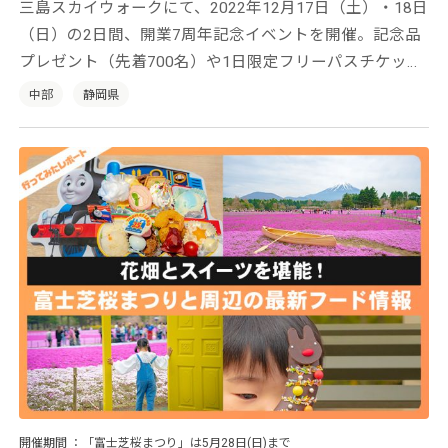
三島スカイウォークにて、2022年12月17日（土）・18日
（日）の2日間、開業7周年記念イベントを開催。記念品
プレゼント（先着700名）や1日限定フリーパスチケット
販売などを実施します。
中部
静岡県
開催期間
「富士芝桜まつり」は5月28日(日)まで