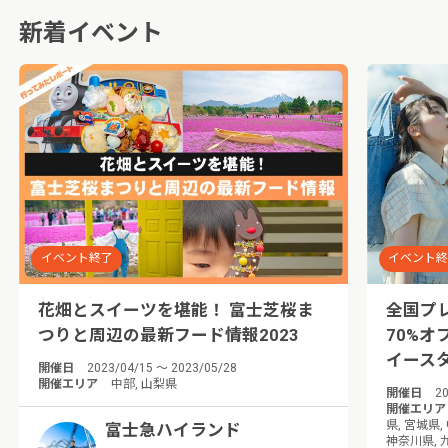
新着イベント
イベント終了
イベント
花畑とスイーツを堪能！ 富士芝桜ま
全国プ
つりと周辺の最新フード情報2023
70%オフ
イース
開催日
2023/04/15 ～ 2023/05/28
開催エリア
中部, 山梨県
開催日
20
開催エリア
県, 宮城県,
富士急ハイランド
神奈川県, 