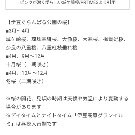
ピンクが濃く愛らしい城ケ崎桜/PRTIMESより引用
【伊豆ぐらんぱる公園の桜】
■3月～4月
城ケ崎桜、琉球寒緋桜、大漁桜、大寒桜、楊貴妃桜、
奈良の八重桜、八重紅枝垂れ桜
■4月、9月～12月
十月桜（二期咲き）
■4月、10月～12月
冬桜（二期咲き）
※桜の開花、見頃の時期は天候や気温により変動する
場合があります
※デイタイムとナイトタイム「伊豆高原グランイル
ミ」は昼夜入替制です