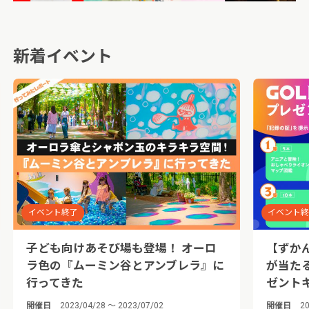
新着イベント
イベント終了
イベント
子ども向けあそび場も登場！ オーロ
【ずか
ラ色の『ムーミン谷とアンブレラ』に
が当た
行ってきた
ゼント
開催日
2023/04/28 ～ 2023/07/02
開催日
20