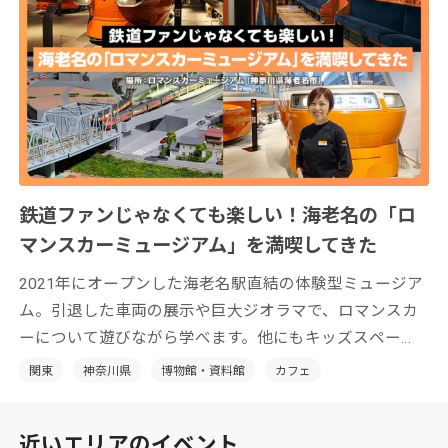
鉄道ファンじゃなくても楽しい！海老名の「ロ
マンスカーミュージアム」を満喫してきた
2021年にオープンした海老名駅直結の体験型ミュージア
ム。引退した車両の展示や巨大ジオラマで、ロマンスカ
ーについて遊びながら学べます。他にもキッズスペー
ス、カフェ、ミュージアムショップにフォトウェディン
関東
神奈川県
博物館・資料館
カフェ
グまで！ 鉄道ファンもそうじゃない方も楽しめる、新
感覚の鉄道博物館です。
近いエリアのイベント