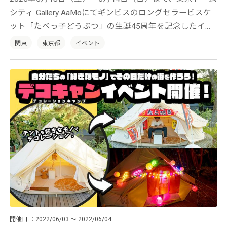
シティ Gallery AaMoにてギンビスのロングセラービスケ
ット「たべっ子どうぶつ」の生誕45周年を記念したイベ
ント『たべっ子どうぶつLAND』が開催中。多彩なコンテ
関東
東京都
イベント
ンツで「たべっ子どうぶつ」の世界を余すことなく楽し
めます！
開催日
2022/06/03 ～ 2022/06/04