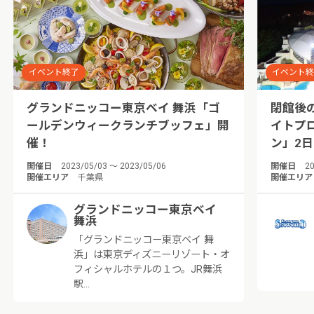
イベント終了
イベント
グランドニッコー東京ベイ 舞浜「ゴ
閉館後
ールデンウィークランチブッフェ」開
イトプ
催！
ン」2
開催日
2023/05/03 ～ 2023/05/06
開催日
20
開催エリア
千葉県
開催エリア
グランドニッコー東京ベイ
舞浜
「グランドニッコー東京ベイ 舞
浜」は東京ディズニーリゾート・オ
フィシャルホテルの１つ。JR舞浜
駅…