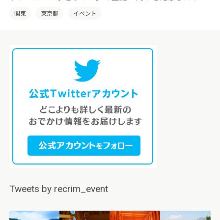
ント『たべっ子どうぶつLAND』が開催中。多彩なコンテ
関東
東京都
イベント
ンツで「たべっ子どうぶつ」の世界を余すことなく楽し
めます！
Tweets by recrim_event