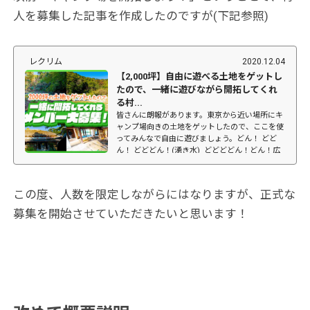
人を募集した記事を作成したのですが(下記参照)
レクリム
2020.12.04
【2,000坪】自由に遊べる土地をゲットし
たので、一緒に遊びながら開拓してくれ
る村...
皆さんに朗報があります。東京から近い場所にキ
ャンプ場向きの土地をゲットしたので、ここを使
ってみんなで自由に遊びましょう。どん！ どど
ん！ どどどん！(湧き水) どどどどん！どん！広
さは約2,000坪！古民家（ほぼ廃墟）付き、電
気、水道な...
この度、人数を限定しながらにはなりますが、正式な
募集を開始させていただきたいと思います！