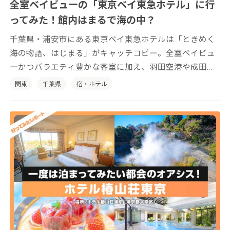
全室ベイビューの「東京ベイ東急ホテル」に行
ってみた！館内はまるで海の中？
千葉県・浦安市にある東京ベイ東急ホテルは「ときめく
海の物語、はじまる」がキャッチコピー。全室ベイビュ
ーかつバラエティ豊かな客室に加え、羽田空港や成田空
港、東京ディズニーリゾート(R)へのアクセスも抜群。ド
関東
千葉県
宿・ホテル
ラマのロケ地となったレストランではシェフの実演調理
が楽しめるほか、レンタサイクルなどのアクティビティ
も充実しています。