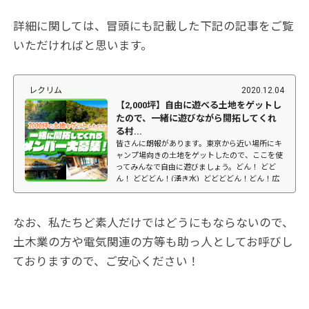
詳細に関しては、冒頭にも記載した下記の記事をご覧
いただければと思います。
レクリム
2020.12.04
【2,000坪】自由に遊べる土地をゲットし
たので、一緒に遊びながら開拓してくれ
る村...
皆さんに朗報があります。東京から近い場所にキ
ャンプ場向きの土地をゲットしたので、ここを使
ってみんなで自由に遊びましょう。どん！ どど
ん！ どどどん！(湧き水) どどどどん！どん！広
さは約2,000坪！古民家（ほぼ廃墟）付き、電
気、水道な...
なお、私たちど素人だけではどうにもならないので、
土木業の方や電気関連の方等も助っ人としてお呼びし
ておりますので、ご安心ください！