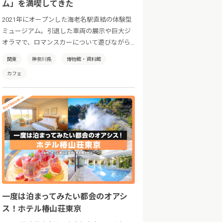
ム」を満喫してきた
2021年にオープンした海老名駅直結の体験型
ミュージアム。引退した車両の展示や巨大ジ
オラマで、ロマンスカーについて遊びながら
学べます。他にもキッズスペース、カフェ、
関東
神奈川県
博物館・資料館
ミュージアムショップにフォトウェディング
カフェ
まで！ 鉄道ファンもそうじゃない方も楽し
める、新感覚の鉄道博物館です。
一度は泊まってみたい都会のオアシ
ス！ホテル椿山荘東京