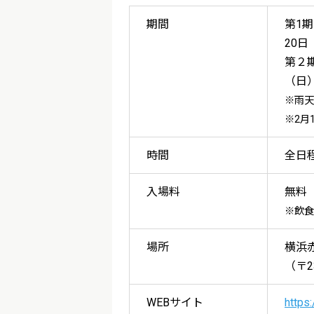
期間
第1期
20日
第２期
（日
※雨天
※2月
時間
全日程
入場料
無料
※飲食
場所
横浜
（〒2
WEBサイト
https