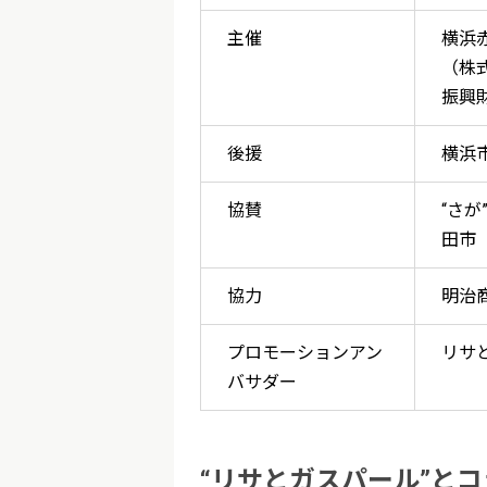
主催
横浜
（株
振興
後援
横浜
協賛
“さ
田市
協力
明治
プロモーションアン
リサ
バサダー
“リサとガスパール”と