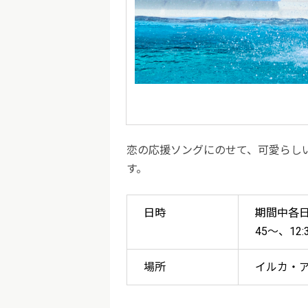
恋の応援ソングにのせて、可愛らし
す。
日時
期間中各日 
45～、12:
場所
イルカ・