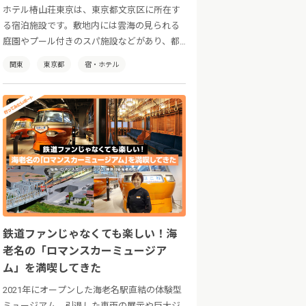
ホテル椿山荘東京は、東京都文京区に所在す
る宿泊施設です。敷地内には雲海の見られる
庭園やプール付きのスパ施設などがあり、都
会の喧騒を忘れてゆったりとした時間をお過
関東
東京都
宿・ホテル
ごしいただけます。
鉄道ファンじゃなくても楽しい！海
老名の「ロマンスカーミュージア
ム」を満喫してきた
2021年にオープンした海老名駅直結の体験型
ミュージアム。引退した車両の展示や巨大ジ