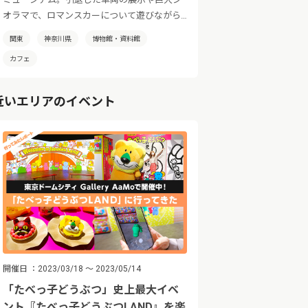
オラマで、ロマンスカーについて遊びながら
学べます。他にもキッズスペース、カフェ、
関東
神奈川県
博物館・資料館
ミュージアムショップにフォトウェディング
カフェ
まで！ 鉄道ファンもそうじゃない方も楽し
める、新感覚の鉄道博物館です。
近いエリアのイベント
開催日
2023/03/18 ～ 2023/05/14
「たべっ子どうぶつ」史上最大イベ
ント『たべっ子どうぶつLAND』を楽