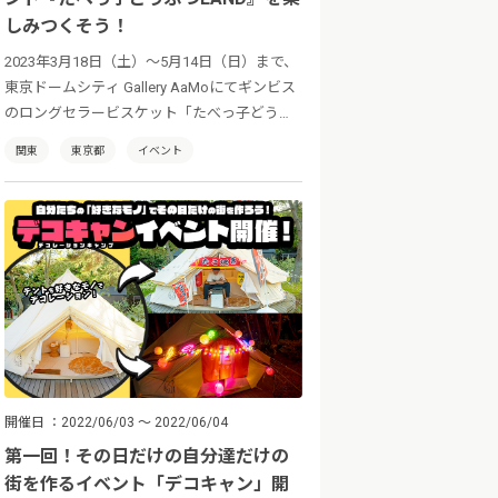
しみつくそう！
2023年3月18日（土）〜5月14日（日）まで、
東京ドームシティ Gallery AaMoにてギンビス
のロングセラービスケット「たべっ子どうぶ
つ」の生誕45周年を記念したイベント『たべ
関東
東京都
イベント
っ子どうぶつLAND』が開催中。多彩なコンテ
ンツで「たべっ子どうぶつ」の世界を余すこ
となく楽しめます！
開催日
2022/06/03 ～ 2022/06/04
第一回！その日だけの自分達だけの
街を作るイベント「デコキャン」開