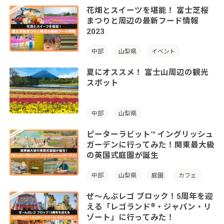
花畑とスイーツを堪能！ 富士芝桜
まつりと周辺の最新フード情報
2023
中部
山梨県
イベント
夏にオススメ！ 富士山周辺の観光
スポット
中部
山梨県
ピーターラビット™ イングリッシュ
ガーデンに行ってみた！関東最大級
の英国式庭園が誕生
中部
山梨県
庭園
カフェ
ぜ〜んぶレゴ ブロック！5周年を迎
®︎
える「レゴランド
・ジャパン・リ
ゾート」に行ってみた！