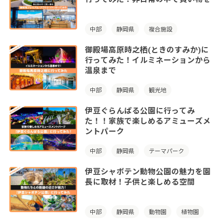
中部
静岡県
複合施設
御殿場高原時之栖(ときのすみか)に
行ってみた！イルミネーションから
温泉まで
中部
静岡県
観光地
伊豆ぐらんぱる公園に行ってみ
た！！家族で楽しめるアミューズメ
ントパーク
中部
静岡県
テーマパーク
伊豆シャボテン動物公園の魅力を園
長に取材！子供と楽しめる空間
中部
静岡県
動物園
植物園